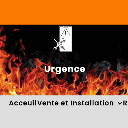
Skip
to
content
Urgence
Acceuil
Vente et Installation
R