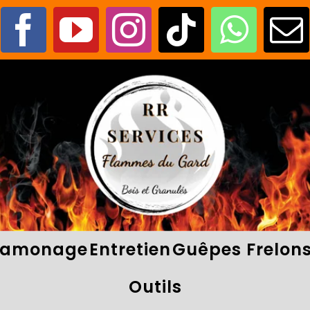
amonage
Entretien
Guêpes Frelon
Outils