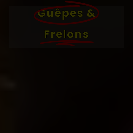
Guêpes &
Frelons