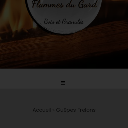
Toggle
Navigation
Accueil
Accueil
»
Guêpes Frelons