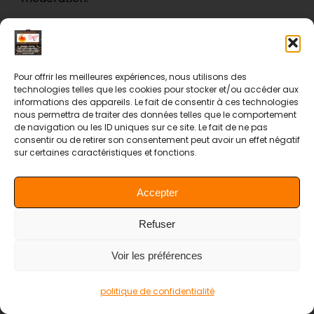
Pour les comptes qui s’inscrivent sur notre site
(le cas échéant), nous stockons également les
Pour offrir les meilleures expériences, nous utilisons des
données personnelles indiquées dans leur profil.
technologies telles que les cookies pour stocker et/ou accéder aux
informations des appareils. Le fait de consentir à ces technologies
Tous les comptes peuvent voir, modifier ou
nous permettra de traiter des données telles que le comportement
de navigation ou les ID uniques sur ce site. Le fait de ne pas
supprimer leurs informations personnelles à tout
consentir ou de retirer son consentement peut avoir un effet négatif
sur certaines caractéristiques et fonctions.
moment (à l’exception de leur identifiant). Les
gestionnaires du site peuvent aussi voir et
Accepter
modifier ces informations.
Refuser
Les droits que vous
Voir les préférences
avez sur vos données
politique de confidentialité