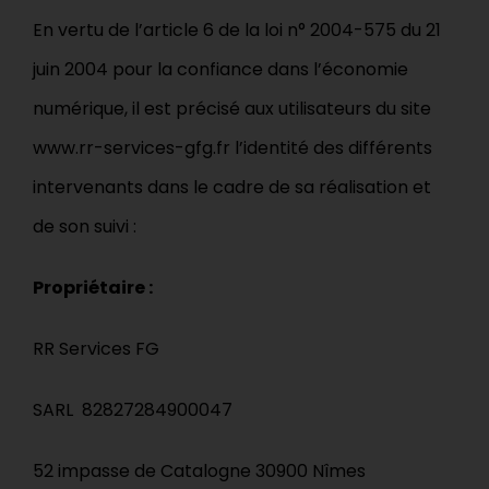
En vertu de l’article 6 de la loi n° 2004-575 du 21
juin 2004 pour la confiance dans l’économie
Contact
numérique, il est précisé aux utilisateurs du site
www.rr-services-gfg.fr
l’identité des différents
Catalogues
intervenants dans le cadre de sa réalisation et
de son suivi :
Propriétaire :
Outils
RR Services FG
SARL 82827284900047
52 impasse de Catalogne 30900 Nîmes