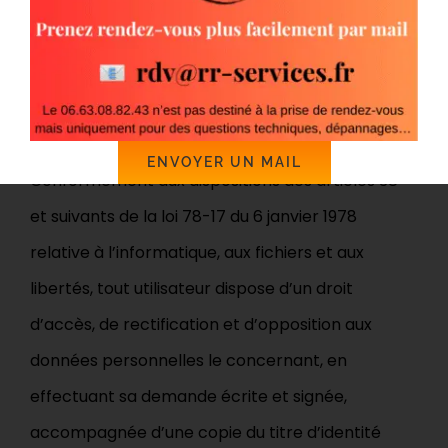
lorsqu’il procède par lui-même à leur saisie. Il est
alors précisé à l’utilisateur du site
www.rrservices-fg.fr l’obligation ou non de
fournir ces informations.
ENVOYER UN MAIL
Conformément aux dispositions des articles 38
et suivants de la loi 78-17 du 6 janvier 1978
relative à l’informatique, aux fichiers et aux
libertés, tout utilisateur dispose d’un droit
d’accès, de rectification et d’opposition aux
données personnelles le concernant, en
effectuant sa demande écrite et signée,
accompagnée d’une copie du titre d’identité