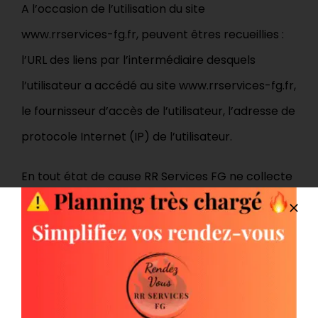
A l’occasion de l’utilisation du site
www.rrservices-fg.fr, peuvent êtres recueillies :
l’URL des liens par l’intermédiaire desquels
l’utilisateur a accédé au site www.rrservices-fg.fr,
le fournisseur d’accès de l’utilisateur, l’adresse de
protocole Internet (IP) de l’utilisateur.
En tout état de cause RR Services FG ne collecte
des informations personnelles relatives à
l’utilisateur que pour le besoin de certains
services proposés par le site www.rrservices-
fg.fr. L’utilisateur fournit ces informations en
toute connaissance de cause, notamment