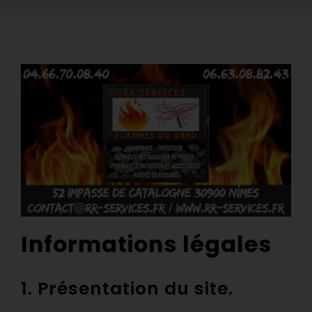
Vente et Installation
Ramonage
Entretien
Guêpes Frelons
Informations légales
1. Présentation du site.
Nos poêles