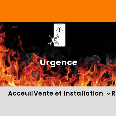
Skip
to
content
Urgence
Acceuil
Vente et Installation
R