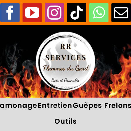
amonage
Entretien
Guêpes Frelon
Outils