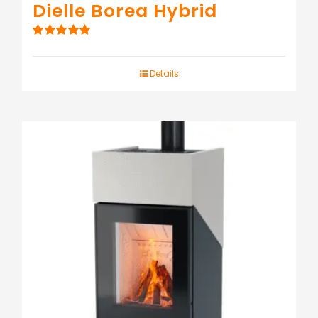
Dielle Borea Hybrid
Note
5.00
sur
5
Details