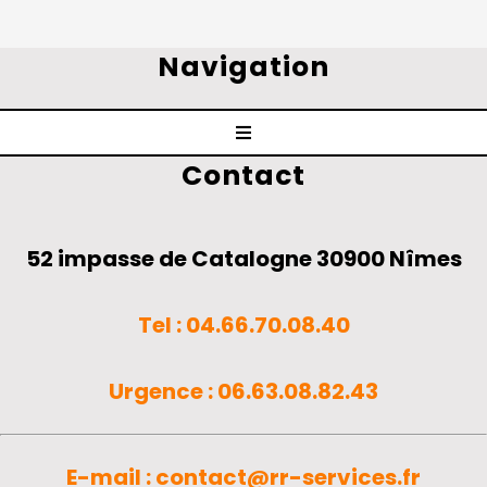
Navigation
Toggle
Contact
Navigation
Acceuil
52 impasse de Catalogne 30900 Nîmes
Vente et Installation
Tel : 04.66.70.08.40
Ramonage
Urgence : 06.63.08.82.43
Entretien
E-mail :
contact@rr-services.fr
Guêpes Frelons