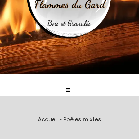
Toggle
Navigation
Accueil
Accueil
»
Poêles mixtes