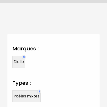
Vente et Installation
Ramonage
Marques :
Entretien
3
Dielle
Guêpes Frelons
Types :
3
Poêles mixtes
Nos poêles