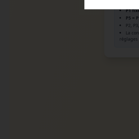
Basé s
P1 fix
P5 = 
P2, P3
La con
réglages