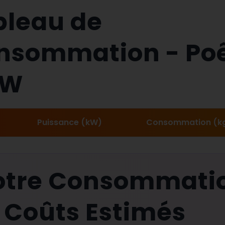
bleau de
nsommation - Po
W
Puissance (kW)
Consommation (k
otre Consommati
 Coûts Estimés