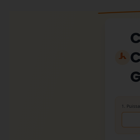
C
C
G
1. Puiss