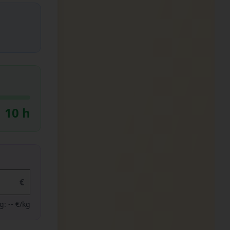
10 h
€
kg:
-- €/kg