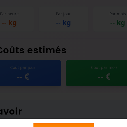
Par heure
Par jour
Par mois
-- kg
-- kg
-- kg
Coûts estimés
Coût par jour
Coût par mois
-- €
-- €
avoir
mmation calculée :
0,21 kg de granulés par kW par heure