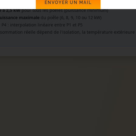
ENVOYER UN MAIL
ur données réelles : 2,5 kW ≈ 0,5 kg/h et 12 kW ≈ 2,5 kg/h
e à 2,5 kW
pour tous les poêles (puissance minimum)
Puissance maximale
du poêle (6, 8, 9, 10 ou 12 kW)
, P4 : interpolation linéaire entre P1 et P5
sommation réelle dépend de l'isolation, la température extérieure 