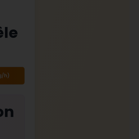
êle
g/h)
on