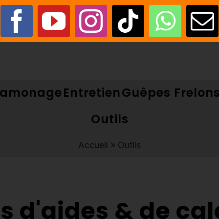
amonage
Entretien
Guêpes Frelon
Outils
Accueil
»
Outils
s d'aides & de cal