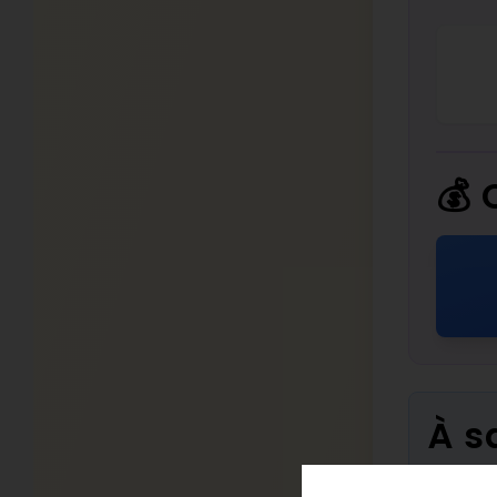
💰 
À s
Conso