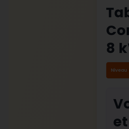
Ta
Co
8
k
Niveau
V
et